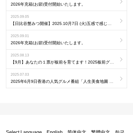
2026年充箱(お節)受付開始いたします。
2025.09.05
【日比谷蟹みつ開催】2025.10月7日 (火)五感で感じる たらば蟹、活毛蟹、活ずわい蟹 一夜限りの カウンター懐石
2025.09.01
2026年充箱(お節)受付開始いたします。
2025.08.13
【9月】あなたの１票が板前を育てます！2025板前グランプリ開催！
2025.07.03
2025年6月9日香港の人気グルメ番組「人生美食地圖 東京篇」で紹介されました
Select Language
English
简体中文
繁體中文
한국