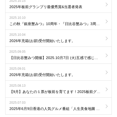
2025.10.15
2025年板前グランプリ最優秀賞&当選者発表
2025.10.10
この秋『銀座蟹みつ』10周年・『日比谷蟹みつ』3周年を迎えます。
2025.10.04
2026年充箱(お節)受付開始いたします。
2025.09.05
【日比谷蟹みつ開催】2025.10月7日 (火)五感で感じる たらば蟹、活毛蟹、活ずわい蟹 一夜限りの カウンター懐石
2025.09.01
2026年充箱(お節)受付開始いたします。
2025.08.13
【9月】あなたの１票が板前を育てます！2025板前グランプリ開催！
2025.07.03
2025年6月9日香港の人気グルメ番組「人生美食地圖 東京篇」で紹介されました