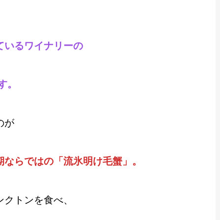
ているワイナリーの
す。
のが
期ならではの「流氷明け毛蟹」。
ンクトンを食べ、